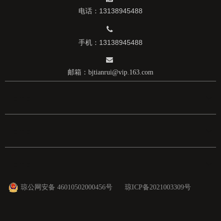
电话：13138945488

手机：13138945488

邮箱：
bjtianrui@vip.163.com
Home
Home
Home
琼公网安备 46010502000456号
琼ICP备2021003309号