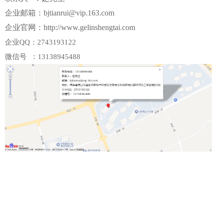
企业邮箱：bjtianrui@vip.163.com
企业官网：
http://www.gelinshengtai.com
企业QQ：2743193122
微信号 ：13138945488