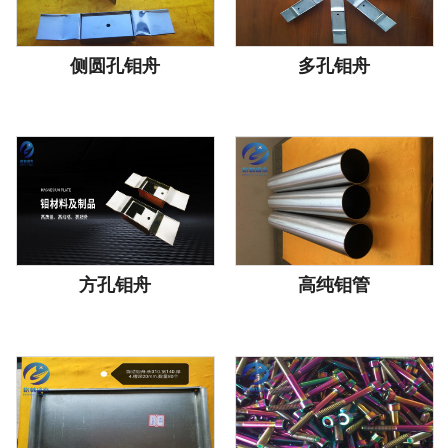
侧圆孔钼舟
多孔钼舟
方孔钼舟
高纯钼管