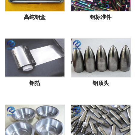
高纯钼盒
钼标准件
钼箔
钼顶头