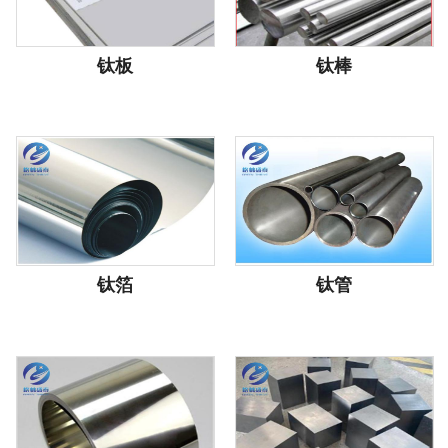
钛板
钛棒
钛箔
钛管